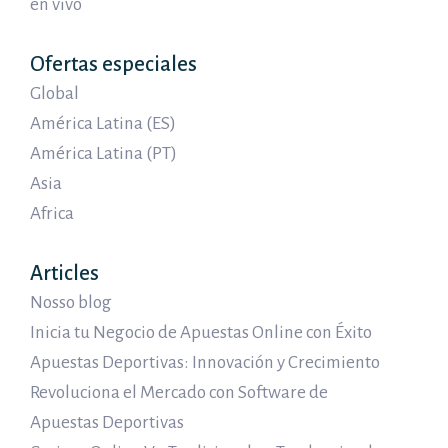
en vivo
Ofertas especiales
Global
América Latina (ES)
América Latina (PT)
Asia
Africa
Articles
Nosso blog
Inicia tu Negocio de Apuestas Online con Éxito
Apuestas Deportivas: Innovación y Crecimiento
Revoluciona el Mercado con Software de
Apuestas Deportivas