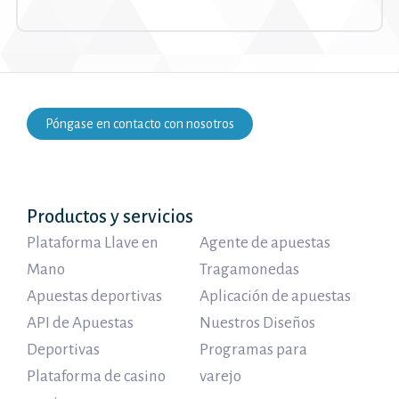
Póngase en contacto con nosotros
Productos y servicios
Plataforma Llave en
Agente de apuestas
Mano
Tragamonedas
Apuestas deportivas
Aplicación de apuestas
API de Apuestas
Nuestros Diseños
Deportivas
Programas para
Plataforma de casino
varejo