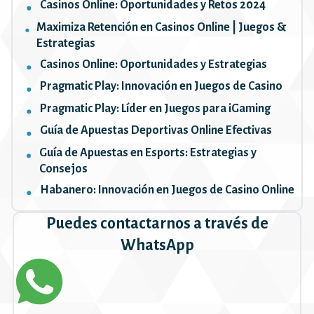
Casinos Online: Oportunidades y Retos 2024
Maximiza Retención en Casinos Online | Juegos &
Estrategias
Casinos Online: Oportunidades y Estrategias
Pragmatic Play: Innovación en Juegos de Casino
Pragmatic Play: Líder en Juegos para iGaming
Guía de Apuestas Deportivas Online Efectivas
Guía de Apuestas en Esports: Estrategias y
Consejos
Habanero: Innovación en Juegos de Casino Online
Puedes contactarnos a través de
WhatsApp