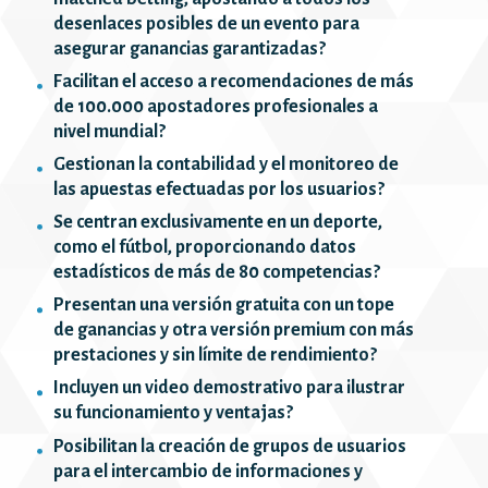
desenlaces posibles de un evento para
asegurar ganancias garantizadas?
Facilitan el acceso a recomendaciones de más
de 100.000 apostadores profesionales a
nivel mundial?
Gestionan la contabilidad y el monitoreo de
las apuestas efectuadas por los usuarios?
Se centran exclusivamente en un deporte,
como el fútbol, proporcionando datos
estadísticos de más de 80 competencias?
Presentan una versión gratuita con un tope
de ganancias y otra versión premium con más
prestaciones y sin límite de rendimiento?
Incluyen un video demostrativo para ilustrar
su funcionamiento y ventajas?
Posibilitan la creación de grupos de usuarios
para el intercambio de informaciones y