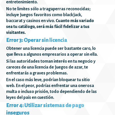
entretenimiento.
No te limites sólo a tragaperras reconocidas;
incluye juegos favoritos como blackjack,
baccarat y casinos en vivo.
Cuanto más variado
sea tu catálogo, será más fácil fidelizar a tus
visitantes.
Error 3: Operar sin licencia
Obtener una licencia puede ser bastante caro, lo
que lleva a algunos empresarios a operar sin ella.
Si las autoridades toman interés en tu negocio y
careces de una licencia de juegos de azar, te
enfrentarás a graves problemas.
En el caso más leve, podrían bloquear tu sitio
web. En el peor, podrías enfrentar una onerosa
multa o incluso prisión, todo dependiendo de las
leyes del país en cuestión.
Error 4: Utilizar sistemas de pago
inseguros