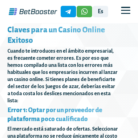
Es
Claves para un Casino Online
Exitoso
Cuando te introduces en el ámbito empresarial,
es frecuente cometer errores. Es por eso que
hemos compilado una lista con los errores más
habituales que los empresarios incurren al lanzar
un casino online. Si tienes planes de beneficiarte
del sector de los juegos de azar, deberías evitar
a toda costa los deslices mencionados en esta
lista:
Error 1: Optar por un proveedor de
plataforma poco cualificado
El mercado está saturado de ofertas. Seleccionar
una plataforma no se reduce únicamente al costo