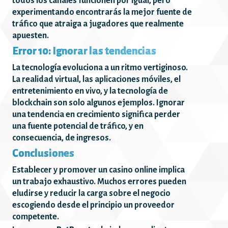
todos los canales funcionen por igual, pero
experimentando encontrarás la mejor fuente de
tráfico que atraiga a jugadores que realmente
apuesten.
Error 10: Ignorar las tendencias
La tecnología evoluciona a un ritmo vertiginoso.
La realidad virtual, las aplicaciones móviles, el
entretenimiento en vivo, y la tecnología de
blockchain son solo algunos ejemplos. Ignorar
una tendencia en crecimiento significa perder
una fuente potencial de tráfico, y en
consecuencia, de ingresos.
Conclusiones
Establecer y promover un casino online implica
un trabajo exhaustivo. Muchos errores pueden
eludirse y reducir la carga sobre el negocio
escogiendo desde el principio un proveedor
competente.