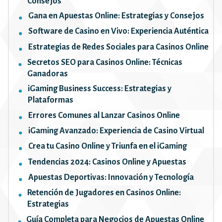
Consejos
Gana en Apuestas Online: Estrategias y Consejos
Software de Casino en Vivo: Experiencia Auténtica
Estrategias de Redes Sociales para Casinos Online
Secretos SEO para Casinos Online: Técnicas
Ganadoras
iGaming Business Success: Estrategias y
Plataformas
Errores Comunes al Lanzar Casinos Online
iGaming Avanzado: Experiencia de Casino Virtual
Crea tu Casino Online y Triunfa en el iGaming
Tendencias 2024: Casinos Online y Apuestas
Apuestas Deportivas: Innovación y Tecnología
Retención de Jugadores en Casinos Online:
Estrategias
Guía Completa para Negocios de Apuestas Online