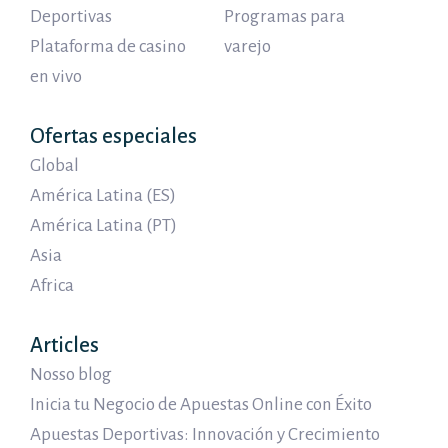
Deportivas
Programas para
Plataforma de casino
varejo
en vivo
Ofertas especiales
Global
América Latina (ES)
América Latina (PT)
Asia
Africa
Articles
Nosso blog
Inicia tu Negocio de Apuestas Online con Éxito
Apuestas Deportivas: Innovación y Crecimiento