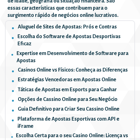
de idade, geografia ou situação financeira. São
essas características que contribuem para o
surgimento rápido de negócios online lucrativos.
Aluguel de Sites de Apostas: Prós e Contras
Escolha do Software de Apostas Desportivas
Eficaz
Expertise em Desenvolvimento de Software para
Apostas
Casinos Online vs Físicos: Conheça as Diferenças
Estratégias Vencedoras em Apostas Online
Táticas de Apostas em Esports para Ganhar
Opções de Cassino Online para Seu Negócio
Guia Definitivo para Criar Seu Cassino Online
Plataforma de Apostas Esportivas com API e
iFrame
Escolha Certa para o seu Casino Online: Licença vs