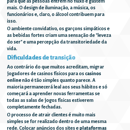
para que as pessoas entrem no fluxo e gastem
mais. O design de iluminação, a música, os
funcionários e, claro, o álcool contribuem para
isso.
O ambiente convidativo, os garçons simpáticos e
as bebidas fortes criam uma sensação de "leveza
do ser" e uma percepção da transitoriedade da
vida.
Dificuldades de transição
Ao contrário do que muitos acreditam, migrar
jogadores de casinos físicos para os
casinos
online
não é tão simples quanto parece. A
maioria permanecerá leal aos seus hábitos e só
começará a aprender novas ferramentas se
todas as salas de jogos físicas estiverem
completamente fechadas.
O processo de atrair clientes é muito mais
simples se for realizado dentro de uma mesma
rede. Colocar anúncios dos sites e
plataformas