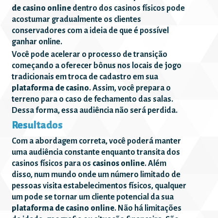
de casino online
dentro dos casinos físicos pode
acostumar gradualmente os clientes
conservadores com a ideia de que é possível
ganhar online.
Você pode acelerar o processo de transição
começando a oferecer bônus nos locais de jogo
tradicionais em troca de cadastro em sua
plataforma de casino
. Assim, você prepara o
terreno para o caso de fechamento das salas.
Dessa forma, essa audiência não será perdida.
Resultados
Com a abordagem correta, você poderá manter
uma audiência constante enquanto transita dos
casinos físicos para os
casinos online
. Além
disso, num mundo onde um número limitado de
pessoas visita estabelecimentos físicos, qualquer
um pode se tornar um cliente potencial da sua
plataforma de casino online
. Não há limitações